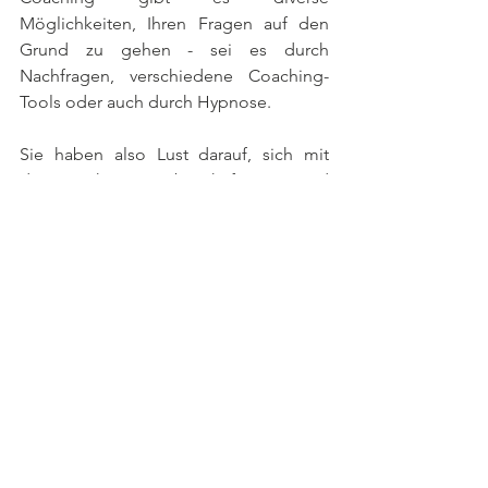
Möglichkeiten, Ihren Fragen auf den 
Grund zu gehen - sei es durch 
Nachfragen, verschiedene Coaching-
Tools oder auch durch Hypnose.
Sie haben also Lust darauf, sich mit 
diesem Thema zu beschäftigen - und 
suchen jemanden, der Sie beide 
hierbei begleitet? Sie wissen ja, an wen 
Sie sich wenden können.
See All
Recent Posts