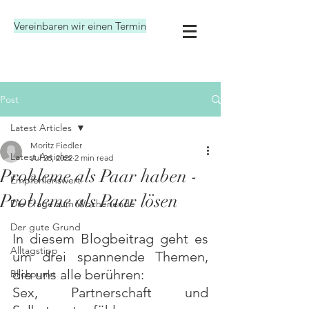
Vereinbaren wir einen Termin
Post
Latest Articles
Moritz Fiedler
Latest Articles
Jul 26, 2022
2 min read
Probleme als Paar haben -
Empfehlenswert
Probleme als Paar lösen
Die Frage zum Wochenende
Der gute Grund
In diesem Blogbeitrag geht es 
Alltagstipp
um drei spannende Themen, 
die uns alle berühren:
Blickpunkt
Sex, Partnerschaft und 