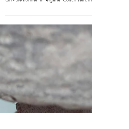
Wert Sein im
Interview
Sie können jederzeit selber und aus Ihrer
eigenen Kraft heraus etwas für sich selber
tun - Sie können Ihr eigener Coach sein. In
dieser...